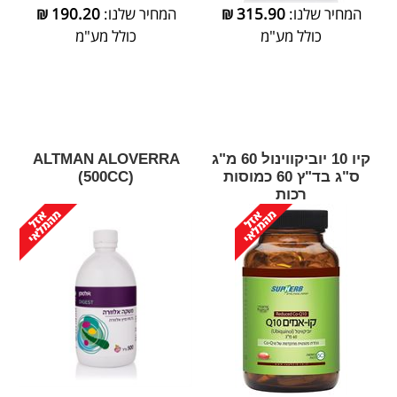
המחיר שלנו:
315.90
₪
המחיר שלנו:
190.20
₪
כולל מע"מ
כולל מע"מ
קיו 10 יוביקווינול 60 מ"ג
‎ALTMAN‎ ‎ALOVERRA‎
ס"ג בד"ץ 60 כמוסות
‎(‎500‎CC‎)
רכות