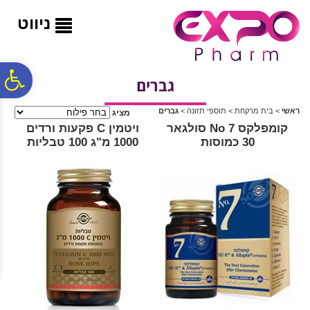
לתפריט
לתוכן
לתפריט
אתר
המרכזי
נגישות
ניווט
פ
גברים
ראשי
>
בית מרקחת
>
תוספי תזונה
>
גברים
מציג
סר
קומפלקס No 7 סולגאר
ויטמין C פקעות ורדים
30 כמוסות
1000 מ"ג 100 טבליות
נג