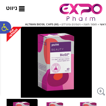
לתפריט
לתוכן
לתפריט
אתר
המרכזי
נגישות
ניווט
פ
ראשי
>
תוספי תזונה
>
ויטמינים ומינרלים
>
‎ALTMAN‎ ‎BIOSIL‎ ‎CAPS‎ ‎(‎60‎)
סר
נג