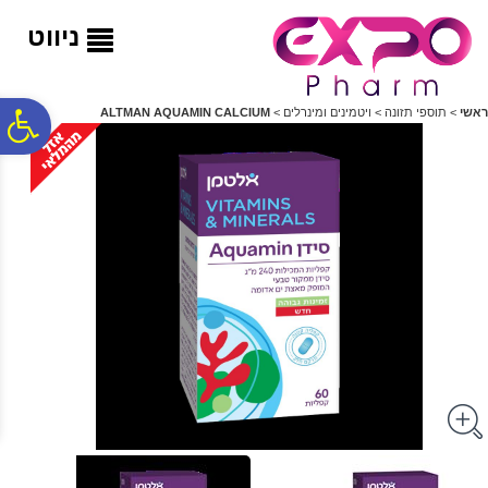
לתפריט
לתוכן
לתפריט
אתר
המרכזי
נגישות
ניווט
פ
ראשי
>
תוספי תזונה
>
ויטמינים ומינרלים
>
‎ALTMAN‎ ‎AQUAMIN‎ ‎CALCIUM
סר
נג