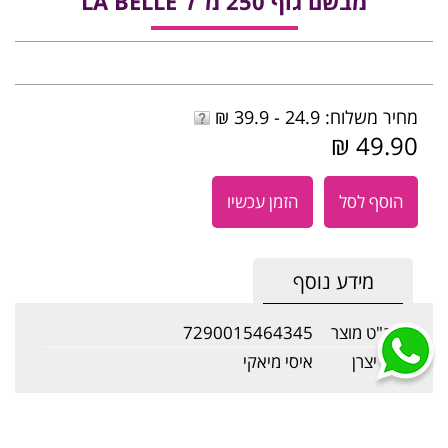
מבשם גוף 250 מ"ל LA BELLE
מחיר משלוח: 24.9 - 39.9 ₪
49.90 ₪
הוסף לסל
הזמן עכשיו
מידע נוסף
מק"ט מוצר
7290015464345
שם יצרן
איסי מיאקי