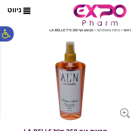
לתפריט
לתוכן
לתפריט
אתר
המרכזי
נגישות
ניווט
פ
ראשי
>
טיפוח וטואלטיקה
>
מבשם גוף 250 מ"ל LA BELLE
סר
נג