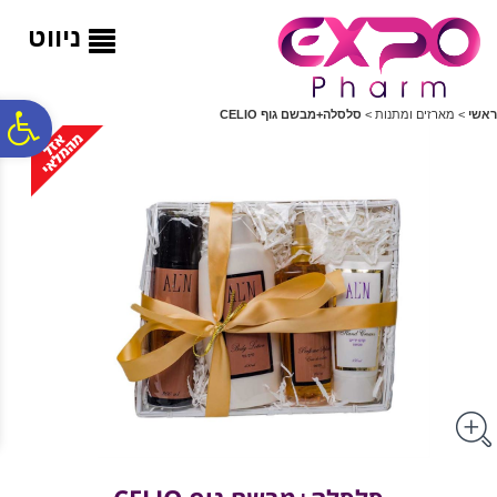
לתפריט
לתוכן
לתפריט
אתר
המרכזי
נגישות
ניווט
פ
ראשי
>
מארזים ומתנות
>
סלסלה+מבשם גוף CELIO
סר
נג