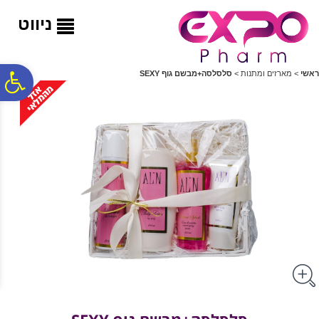
לתפריט
לתוכן
לתפריט
אתר
המרכזי
נגישות
ניווט
פ
ראשי
>
מארזים ומתנות
>
סלסלסה+מבשם גוף SEXY
סר
נג