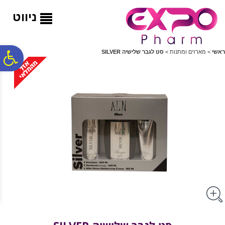
לתפריט
לתוכן
לתפריט
אתר
המרכזי
נגישות
ניווט
פ
ראשי
>
מארזים ומתנות
>
סט לגבר שלישיה SILVER
סר
נג