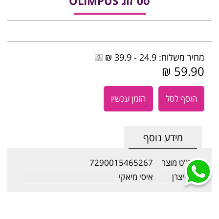
סט זוג OLIMPUS
מחיר משלוח: 24.9 - 39.9 ₪
59.90 ₪
הוסף לסל
הזמן עכשיו
מידע נוסף
מק"ט מוצר
7290015465267
שם יצרן
איסי מיאקי