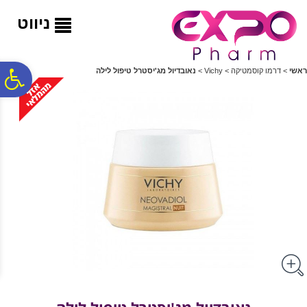
לתפריט
לתוכן
לתפריט
אתר
המרכזי
נגישות
ניווט
פ
ראשי
>
דרמו קוסמטיקה
>
Vichy
>
נאובדיול מג'יסטרל טיפול לילה
סר
נג