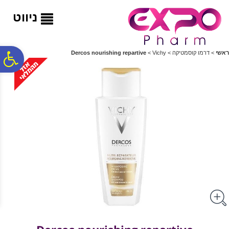
לתפריט
לתוכן
לתפריט
אתר
המרכזי
נגישות
ניווט
פ
ראשי
>
דרמו קוסמטיקה
>
Vichy
>
Dercos nourishing repartive
סר
נג