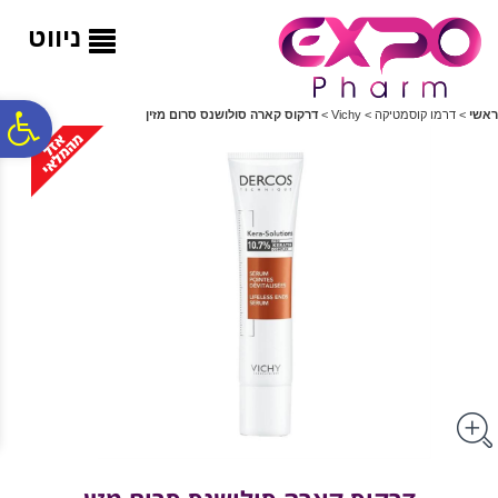
לתפריט
לתוכן
לתפריט
אתר
המרכזי
נגישות
ניווט
פ
ראשי
>
דרמו קוסמטיקה
>
Vichy
>
דרקוס קארה סולושנס סרום מזין
סר
נג