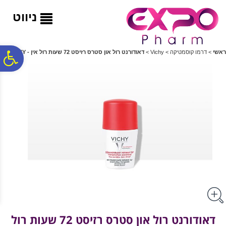
לתפריט
לתוכן
לתפריט
אתר
המרכזי
נגישות
ניווט
פ
ראשי
>
דרמו קוסמטיקה
>
Vichy
>
דאודורנט רול און סטרס רזיסט 72 שעות רול אין - VICHY
סר
נג
דאודורנט רול און סטרס רזיסט 72 שעות רול