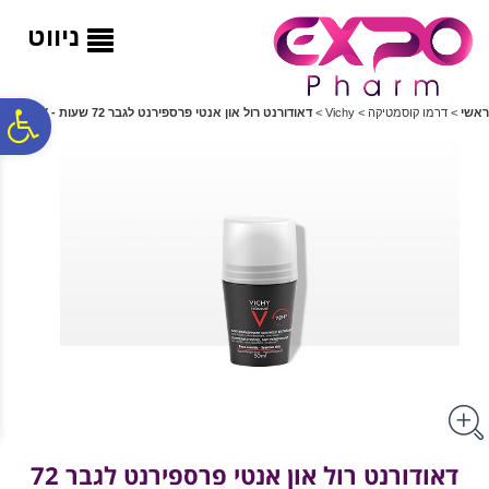
לתפריט
לתוכן
לתפריט
אתר
המרכזי
נגישות
ניווט
פ
ראשי
>
דרמו קוסמטיקה
>
Vichy
>
דאודורנט רול און אנטי פרספירנט לגבר 72 שעות - VICHY
סר
נג
דאודורנט רול און אנטי פרספירנט לגבר 72