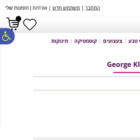
לתפריט
לתוכן
לתפריט
התחבר
|
משתמש חדש
| אורח/ת
|
הזמנות שלי
אתר
המרכזי
נגישות
פ
 טבע
צעצועים
קוסמטיקה
תינוקות
סר
נג