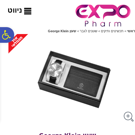
לתפריט
לתוכן
לתפריט
אתר
המרכזי
נגישות
ניווט
פ
ראשי
>
תכשיטים ותיקים
>
שעונים לגבר
>
שעון George Klein
סר
נג