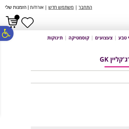
לתפריט
לתוכן
לתפריט
התחבר
|
משתמש חדש
| אורח/ת
|
הזמנות שלי
אתר
המרכזי
נגישות
פ
 טבע
צעצועים
קוסמטיקה
תינוקות
סר
קליין GK
נג