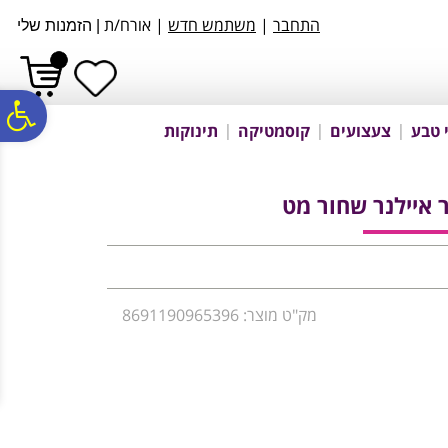
לתפריט
לתוכן
לתפריט
התחבר
|
משתמש חדש
| אורח/ת
|
הזמנות שלי
אתר
המרכזי
נגישות
פ
 טבע
צעצועים
קוסמטיקה
תינוקות
סר
ר איילנר שחור מט
נג
מק"ט מוצר: 8691190965396