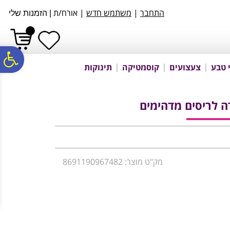
לתפריט
לתוכן
לתפריט
התחבר
|
משתמש חדש
| אורח/ת
|
הזמנות שלי
אתר
המרכזי
נגישות
פ
 טבע
צעצועים
קוסמטיקה
תינוקות
סר
נג
מק"ט מוצר: 8691190967482