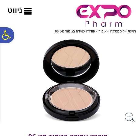
לתפריט
לתוכן
לתפריט
אתר
המרכזי
נגישות
ניווט
פ
ראשי
>
קוסמטיקה
>
איפור
>
פודרה עמידה בגימור מט 06
סר
נג