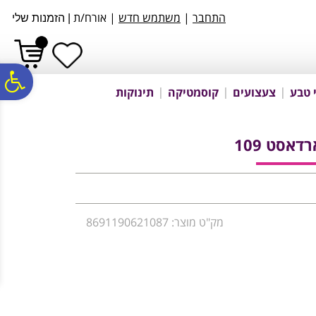
לתפריט
לתוכן
לתפריט
התחבר
|
משתמש חדש
| אורח/ת
|
הזמנות שלי
אתר
המרכזי
נגישות
פ
 טבע
צעצועים
קוסמטיקה
תינוקות
סר
אסט 109
נג
מק"ט מוצר: 8691190621087