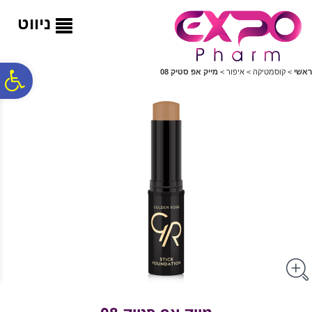
לתפריט
לתוכן
לתפריט
אתר
המרכזי
נגישות
ניווט
פ
ראשי
>
קוסמטיקה
>
איפור
>
מייק אפ סטיק 08
סר
נג