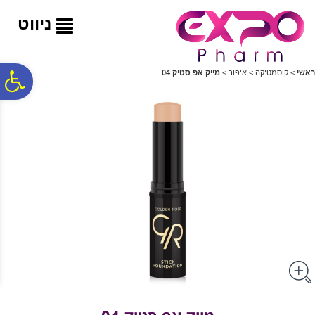
לתפריט
לתוכן
לתפריט
אתר
המרכזי
נגישות
ניווט
פ
ראשי
>
קוסמטיקה
>
איפור
>
מייק אפ סטיק 04
סר
נג