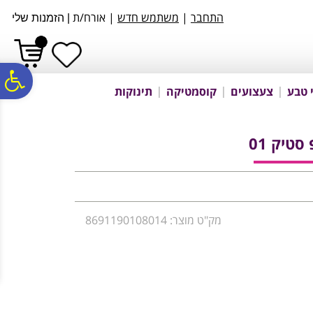
לתפריט
לתוכן
לתפריט
התחבר
|
משתמש חדש
| אורח/ת
|
הזמנות שלי
אתר
המרכזי
נגישות
פ
 טבע
צעצועים
קוסמטיקה
תינוקות
סר
סטיק 01
נג
מק"ט מוצר: 8691190108014