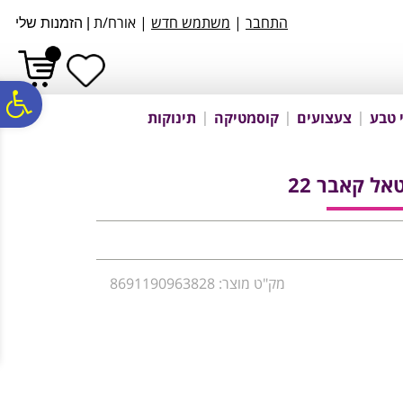
לתפריט
לתוכן
לתפריט
התחבר
|
משתמש חדש
| אורח/ת
|
הזמנות שלי
אתר
המרכזי
נגישות
פ
 טבע
צעצועים
קוסמטיקה
תינוקות
סר
אל קאבר 22
נג
מק"ט מוצר: 8691190963828