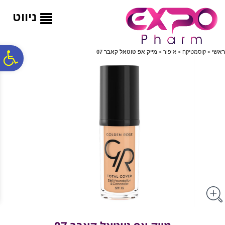
לתפריט
לתוכן
לתפריט
אתר
המרכזי
נגישות
ניווט
פ
ראשי
>
קוסמטיקה
>
איפור
>
מייק אפ טוטאל קאבר 07
סר
נג