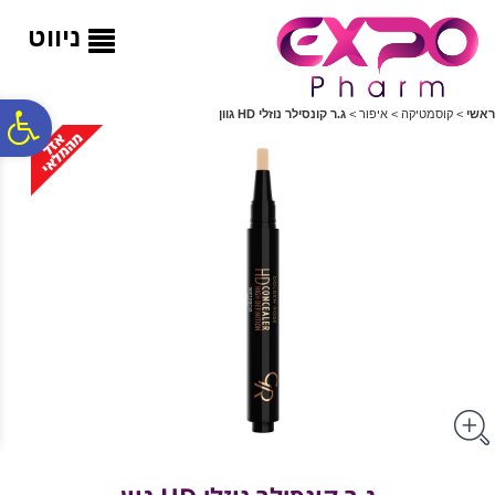
לתפריט
לתוכן
לתפריט
אתר
המרכזי
נגישות
ניווט
פ
ראשי
>
קוסמטיקה
>
איפור
>
ג.ר קונסילר נוזלי HD גוון
סר
נג