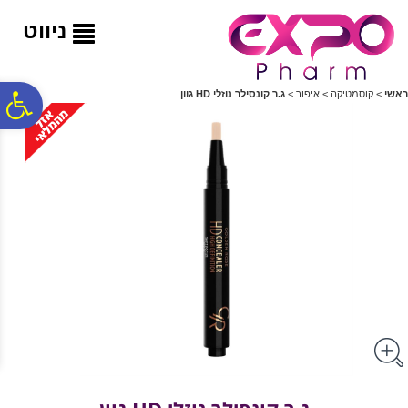
לתפריט
לתוכן
לתפריט
אתר
המרכזי
נגישות
ניווט
פ
ראשי
>
קוסמטיקה
>
איפור
>
ג.ר קונסילר נוזלי HD גוון
סר
נג