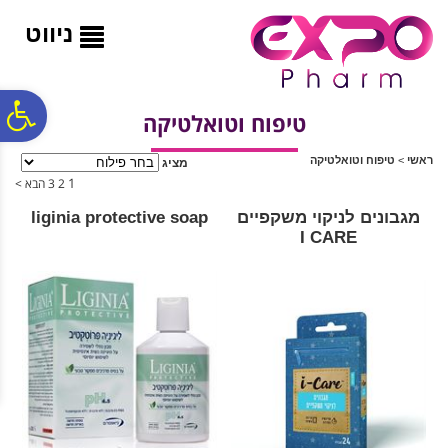
לתפריט
לתוכן
לתפריט
אתר
המרכזי
נגישות
ניווט
פ
טיפוח וטואלטיקה
ראשי
>
טיפוח וטואלטיקה
מציג
סר
1
2
3
הבא >
מגבונים לניקוי משקפיים
liginia protective soap
נג
I CARE