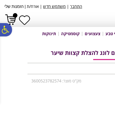
לתפריט
לתוכן
לתפריט
התחבר
|
משתמש חדש
| אורח/ת
|
הזמנות שלי
אתר
המרכזי
נגישות
פ
 טבע
צעצועים
קוסמטיקה
תינוקות
סר
נג
מק"ט מוצר: 3600523782574