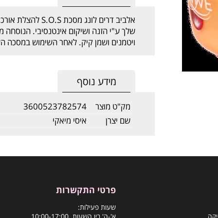
אלביב דרים לונג מסכת
S.O.S
להצלת אורכי
שלך ע"י הזנה ושיקום אינטנסיבי. הנוסחה מכי
ויטמנים ושמן קיק. לאחר השימוש במסכה הש
מידע נוסף
מק"ט מוצר
3600523782574
שם יצרן
איסי מיאקי
פרטי התקשרות
שעות פעילות:
יקה
א'-ה' בין השעות 10:00-17:00