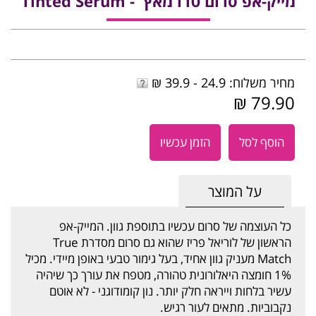
מייק-אפ סרום טרו מאץ' - Tinted Serum
מחיר משלוח: 24.9 - 39.9 ₪
79.90 ₪
הוסף לסל
הזמן עכשיו
על המוצר
כל העוצמה של סרום עכשיו בתוספת גוון. המייק-אפ
הראשון של לוריאל פריז שהוא גם סרום מסדרת True
Match מעניק גוון אחיד, בעל גימור טבעי באופן מיידי. מכיל
1% חומצה היאלורונית טהורה, מטפח את עורך כך שיהיה
עשיר בלחות וייראה חלק יותר. נון קומודוגני - לא אוטם
נקבוביות. מתאים לעור רגיש.