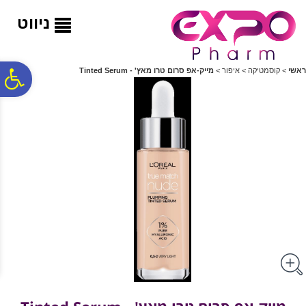
לתפריט
לתוכן
לתפריט
אתר
המרכזי
נגישות
ניווט
פ
ראשי
>
קוסמטיקה
>
איפור
>
מייק-אפ סרום טרו מאץ' - Tinted Serum
סר
נג