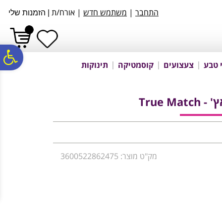
לתפריט
לתוכן
לתפריט
התחבר
|
משתמש חדש
| אורח/ת
|
הזמנות שלי
אתר
המרכזי
נגישות
פ
 טבע
צעצועים
קוסמטיקה
תינוקות
סר
True M
נג
מק"ט מוצר: 3600522862475