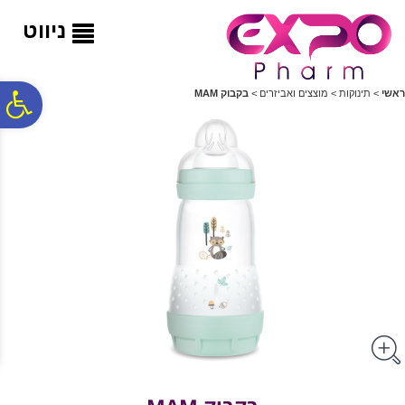
לתפריט
לתוכן
לתפריט
אתר
המרכזי
נגישות
ניווט
פ
ראשי
>
תינוקות
>
מוצצים ואביזרים
>
בקבוק MAM
סר
נג