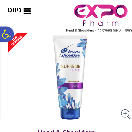
לתפריט
לתוכן
לתפריט
אתר
המרכזי
נגישות
ניווט
פ
ראשי
>
טיפוח וטואלטיקה
>
Head & Shoulders
סר
נג