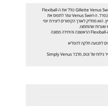
צעדי ברגליים חלקות. סכין הגילוח לנשים Gillette Venus Swirl כולל את ה-Flexiball
המהפכני של ג'ילט ו-5 להבים המתכווננים בנפרד. ה-Venus Swirl עוזר לתפוס את
 הוא מחליק לאורך הקימורים ליצירת יופי
 שערות שהוחמצו.
ל ונוס, מלבד Simply Venus