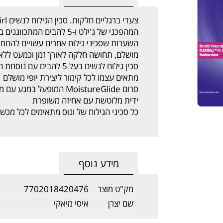
השערות שסכיני גילוח אחרים עשויים להחמיץ.
מושלם, תחושה חלקה לאורך זמן וכמעט ללא
סכין גילוח לנשים בעל 5 להבים עם נוסחת ה-Flexiball הראשונה והיחידה מסוגה
מתאים עצמו לכל קימור ליצירת יופי מושלם
סרום MoistureGlide המופעל במגע עם מים לתנועה חלקה להפליא
ידית מלוטשת עם אחיזה משופרת
כל סכיני הגילוח של ונוס מתאימים לכל מכשיר גילוח ש
מידע נוסף
מק"ט מוצר
7702018420476
שם יצרן
איסי מיאקי