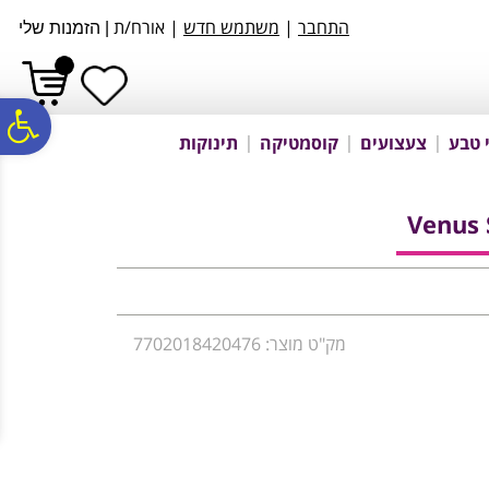
לתפריט
לתוכן
לתפריט
התחבר
|
משתמש חדש
| אורח/ת
|
הזמנות שלי
אתר
המרכזי
נגישות
פ
 טבע
צעצועים
קוסמטיקה
תינוקות
סר
Venus 
נג
מק"ט מוצר: 7702018420476