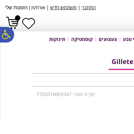
לתפריט
לתוכן
לתפריט
התחבר
|
משתמש חדש
| אורח/ת
|
הזמנות שלי
אתר
המרכזי
נגישות
פ
 טבע
צעצועים
קוסמטיקה
תינוקות
סר
Gillete
נג
מק"ט מוצר: 7702018069347