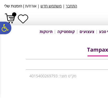
לתפריט
לתוכן
לתפריט
התחבר
|
משתמש חדש
| אורח/ת
|
הזמנות שלי
אתר
המרכזי
נגישות
פ
 טבע
צעצועים
קוסמטיקה
תינוקות
סר
Tampax
נג
מק"ט מוצר: 4015400269793