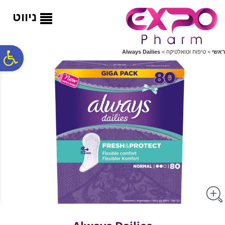
לתפריט
לתוכן
לתפריט
אתר
המרכזי
נגישות
ניווט
פ
ראשי
>
טיפוח וטואלטיקה
>
Always Dailies
סר
נג