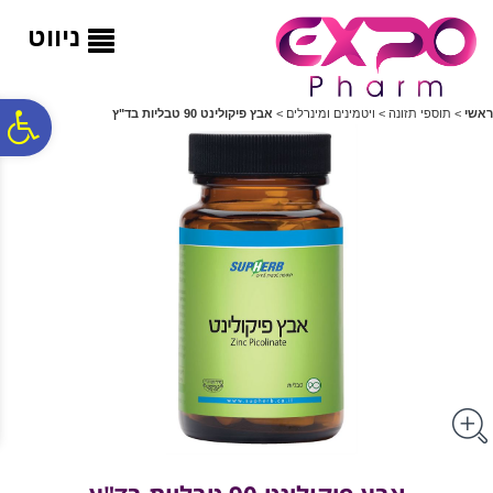
לתפריט
לתוכן
לתפריט
אתר
המרכזי
נגישות
ניווט
פ
ראשי
>
תוספי תזונה
>
ויטמינים ומינרלים
>
אבץ פיקולינט 90 טבליות בד"ץ
סר
נג