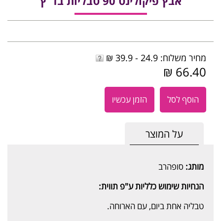
אבץ פיקולינט 90 טבליות בד"ץ
מחיר משלוח: 24.9 - 39.9 ₪
66.40 ₪
הוסף לסל
הזמן עכשיו
על המוצר
מותג:
סופהרב
הנחיות שימוש כלליות ע"פ תווית:
טבליה אחת ביום, עם הארוחה.