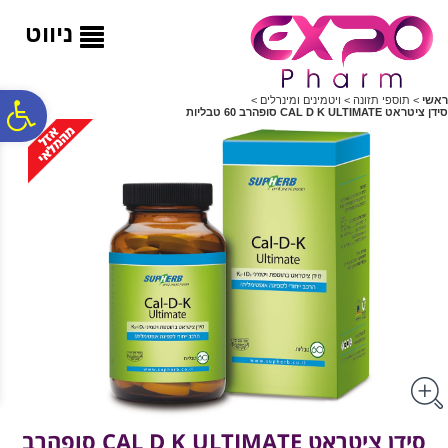
לתפריט
לתוכן
לתפריט
אתר
המרכזי
נגישות
ניווט
ראשי
>
תוספי תזונה
>
ויטמינים ומינרלים
>
פ
סידן ציטראט CAL D K ULTIMATE סופהרב 60 טבליות
סר
נג
סידן ציטראט CAL D K ULTIMATE סופהרב