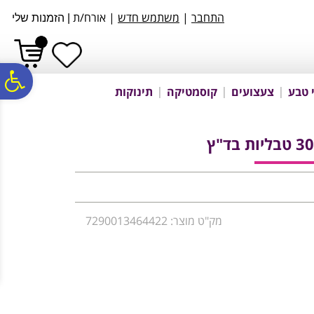
לתפריט
לתוכן
לתפריט
התחבר
|
משתמש חדש
| אורח/ת
|
הזמנות שלי
אתר
המרכזי
נגישות
פ
 טבע
צעצועים
קוסמטיקה
תינוקות
סר
נג
מק"ט מוצר: 7290013464422