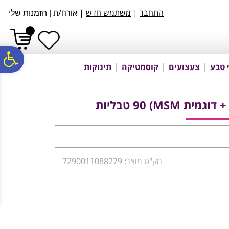
לתפריט
לתוכן
לתפריט
התחבר
|
משתמש חדש
| אורח/ת
|
הזמנות שלי
אתר
המרכזי
נגישות
פ
 טבע
צעצועים
קוסמטיקה
תינוקות
סר
נג
מק"ט מוצר: 7290011088279