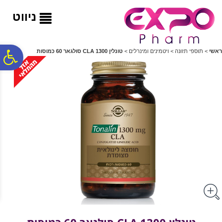
לתפריט
לתוכן
לתפריט
אתר
המרכזי
נגישות
ניווט
פ
ראשי
>
תוספי תזונה
>
ויטמינים ומינרלים
>
טונלין 1300 CLA סולגאר 60 כמוסות
סר
נג