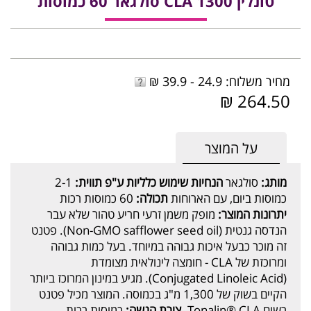
טונלין 1300 CLA סולגאר 60 כמוסות
מחיר משלוח: 24.9 - 39.9 ₪
264.50 ₪
על המוצר
מותג:
סולגאר
הנחיות שימוש כלליות ע"פ תווית:
2-1
כמוסות ביום, עם הארוחות
תכולה:
60 כמוסות רכות
יתרונות המוצר:
מופק משמן זרעי חריע טהור שלא עבר
הנדסה גנטית (Non-GMO safflower seed oil). פטנט
זה מוכר כבעל איכות גבוהה במיוחד. בעל כמות גבוהה
ומרוכזת של CLA - חומצה לינולאית מצומדת
(Conjugated Linoleic Acid). מגיע במינון המרוכז ביותר
הקיים בשוק של 1,300 מ"ג בכמוסה. המוצר מכיל פטנט
רשום Tonalin® CLA.
צורת הגשה:
כמוסות רכות