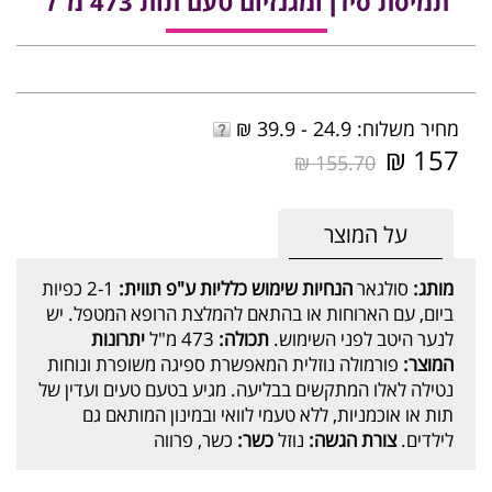
תמיסת סידן ומגנזיום טעם תות 473 מ"ל
מחיר משלוח: 24.9 - 39.9 ₪
157 ₪
155.70 ₪
על המוצר
מותג:
סולגאר
הנחיות שימוש כלליות ע"פ תווית:
2-1 כפיות
ביום, עם הארוחות או בהתאם להמלצת הרופא המטפל. יש
לנער היטב לפני השימוש.
תכולה:
473 מ"ל
יתרונות
המוצר:
פורמולה נוזלית המאפשרת ספיגה משופרת ונוחות
נטילה לאלו המתקשים בבליעה. מגיע בטעם טעים ועדין של
תות או אוכמניות, ללא טעמי לוואי ובמינון המותאם גם
לילדים.
צורת הגשה:
נוזל
כשר:
כשר, פרווה