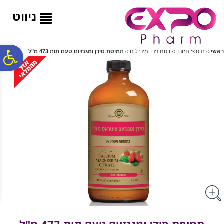
לתפריט
לתוכן
לתפריט
אתר
המרכזי
נגישות
ניווט
פ
ראשי
>
תוספי תזונה
>
ויטמינים ומינרלים
>
תמיסת סידן ומגנזיום טעם תות 473 מ"ל
סר
נג