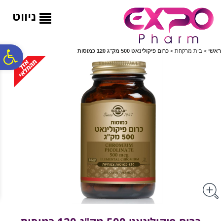
לתפריט
לתוכן
לתפריט
אתר
המרכזי
נגישות
ניווט
פ
ראשי
>
בית מרקחת
>
כרום פיקולינאט 500 מק"ג 120 כמוסות
סר
נג