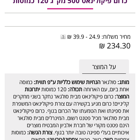
כרום פיקולינאט 500 מק"ג 120 כמוסות
מחיר משלוח: 24.9 - 39.9 ₪
234.30 ₪
על המוצר
מותג:
סולגאר
הנחיות שימוש כלליות ע"פ תווית:
כמוסה
אחת ביום, עם הארוחה
תכולה:
120 כמוסות
יתרונות
המוצר:
כרום פיקולינאט מבית סולגאר נחקר בשני מחקרים
קליניים! כרום מגיע בקשירה עם צורת פיקולינאט המשפרת
את ספיגתו ואת הטמעתו של הכרום בגוף. כרום פיקולינאט
מבית סולגאר מכיל פטנט רשום. המינרלים מבית סולגאר
הינם פטנט מקורי של חברת אלביון המבטיח מוצרים
איכותיים בעלי ספיגה טובה יותר בגוף.
צורת הגשה:
כמוסות
צמחיות
כשר:
כשר, פרווה
צמחוני/טבעוני:
מתאים