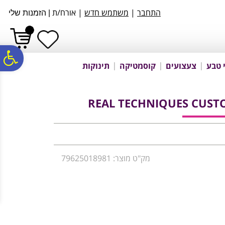
לתפריט
לתוכן
לתפריט
התחבר
|
משתמש חדש
| אורח/ת
|
הזמנות שלי
אתר
המרכזי
נגישות
פ
 טבע
צעצועים
קוסמטיקה
תינוקות
סר
REAL TECHNIQUES CUST
נג
מק"ט מוצר: 79625018981