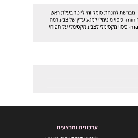
- מברשת להנחת סומק והיילייטר בעלת ראש
מתכוונן לשימוש במרקם אבקה או קרם. רמה min- כיסוי מינימלי למגע עדין של צבע רמה
mid- כיסוי בינוני למראה סומק טבעי רמה max- כיסוי מקסימלי לצבע מקסימלי על תפוחי
עדכונים ומבצעים