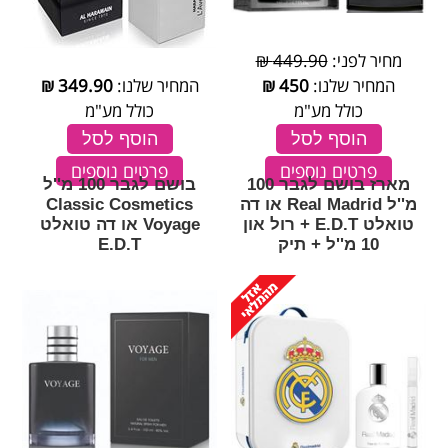
מחיר לפני:
449.90 ₪
המחיר שלנו:
450
₪
המחיר שלנו:
349.90
₪
כולל מע"מ
כולל מע"מ
הוסף לסל
הוסף לסל
פרטים נוספים
פרטים נוספים
מארז בושם לגבר 100
בושם לגבר 100 מ''ל
מ''ל Real Madrid או דה
Classic Cosmetics
טואלט E.D.T + רול און
Voyage או דה טואלט
10 מ''ל + תיק
E.D.T