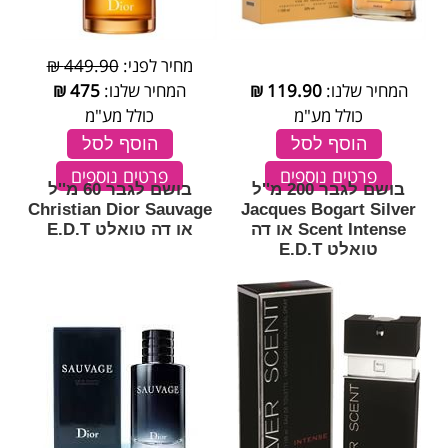
מחיר לפני:
449.90 ₪
המחיר שלנו:
119.90
₪
המחיר שלנו:
475
₪
כולל מע"מ
כולל מע"מ
הוסף לסל
הוסף לסל
פרטים נוספים
פרטים נוספים
בושם לגבר 200 מ''ל
בושם לגבר 60 מ''ל
Christian Dior Sauvage
Jacques Bogart Silver
Scent Intense או דה
או דה טואלט E.D.T
טואלט E.D.T