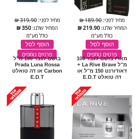
מחיר לפני:
189.90 ₪
מחיר לפני:
319.90 ₪
המחיר שלנו:
219.90
₪
המחיר שלנו:
350
₪
כולל מע"מ
כולל מע"מ
הוסף לסל
הוסף לסל
פרטים נוספים
פרטים נוספים
מארז בושם לגבר 100
בושם לגבר 100 מ''ל
מ''ל La Rive Brave +
Prada Luna Rossa
דאודורנט 150 מ''ל או
Carbon או דה טואלט
דה טואלט E.D.T
E.D.T