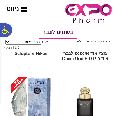
לתפריט
לתוכן
לתפריט
אתר
המרכזי
נגישות
ניווט
פ
בשמים לגבר
ראשי
>
בשמים
>
בשמים לגבר
מציג
סר
1
2
3
4
הבא >
גוצ'י אוד אינטנס לגבר
Sclupture Nikos
א.ד.פ Gucci Uod E.D.P
נג