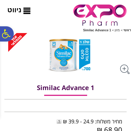
לתפריט
לתוכן
לתפריט
אתר
המרכזי
נגישות
ניווט
פ
ראשי
>
מזון
>
Similac Advance 1
סר
נג
Similac Advance 1
מחיר משלוח: 24.9 - 39.9 ₪
68.90 ₪