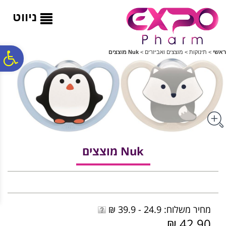
לתפריט
לתוכן
לתפריט
אתר
המרכזי
נגישות
ניווט
פ
ראשי
>
תינוקות
>
מוצצים ואביזרים
>
Nuk מוצצים
סר
נג
Nuk מוצצים
מחיר משלוח: 24.9 - 39.9 ₪
42.90 ₪