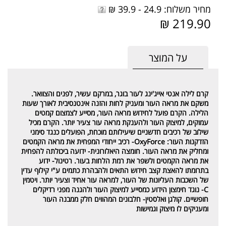
מחיר משלוח: 24.9 - 39.9 ₪
219.90 ₪
על המוצר
קרם לילה אנטי אייג'ינג לעור בוגר, במרקם עשיר, לפנים והצוואר.
משקם את מראה העור ומעניק לחות והזנה אינטנסיבית לאורך שעות
הלילה. הקרם פועל לחידוש מראה העור, מסייע לצמצום קמטים
עמוקים, למיצוק העור ולהענקת מראה עור צעיר יותר. הקרם מכיל
שילוב של רכיבים חדשניים שיעילותם מוכחת, ה
פועלים כנגד סימני
הזדקנות העור
:
OxyForce-
רכיב ייחודי המפחית את מראה הקמטים
ומחליק את מראה העור.
חומצה היאלורונית-
ידועה ביכולתה להפחית
את מראה הקמטים ולשפר את רמת הלחות בעור.
רטינול-
ידוע
בתרומתו להאצת קצב חידוש התאים ולהבהרת כתמים ע"י קילוף עדין
של השכבות העליונות של העור, למראה עור אחיד וצעיר יותר.
ויטמין
C-
נוגד חימצון הידוע כמסייע למיצוק העור ולהגנה מפני רדיקלים
חופשיים.
קולגן ואלסטין-
חלבונים המהווים חלק ממבנה העור
ומעניקים לו מיצוק וגמישות