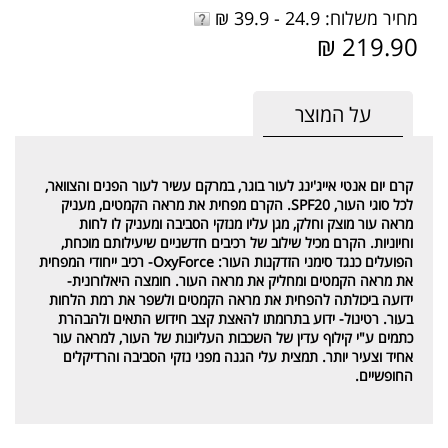
מחיר משלוח: 24.9 - 39.9 ₪
219.90 ₪
על המוצר
קרם יום אנטי אייג'ינג לעור בוגר, במרקם עשיר לעור הפנים והצוואר,
לכל סוגי העור, SPF20.
הקרם מפחית את מראה הקמטים, מעניק
מראה עור מוצק וחלק, מגן עליו מנזקי הסביבה ומעניק לו לחות
וחיוניות. הקרם מכיל שילוב של רכיבים חדשניים שיעילותם מוכחת,
הפועלים כנגד סימני הזדקנות העור:
OxyForce-
רכיב ייחודי המפחית
את מראה הקמטים ומחליק את מראה העור.
חומצה היאלורונית-
ידועה ביכולתה להפחית את מראה הקמטים ולשפר את רמת הלחות
בעור.
רטינול-
ידוע בתרומתו להאצת קצב חידוש התאים ולהבהרת
כתמים ע"י קילוף עדין של השכבות העליונות של העור, למראה עור
אחיד וצעיר יותר. תמצית עלי הגנה מפני נזקי הסביבה והרדיקלים
החופשיים.